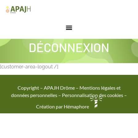
Panneau de gestion des cookies
DÉCONNEXION
[customer-area-logout /]
Copyright – APAJH Drôme –
Mentions légales et
données personnelles
–
Personnalisation des cookies
–
Création par Hémaphore