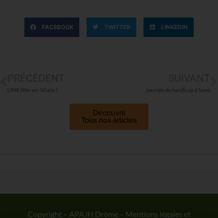
FACEBOOK
TWITTER
LINKEDIN
PRÉCÉDENT
SUIVANT
L’IME fête ses 50 ans !
Journée du handicap à Saoû
Découvrir
Tous nos articles
Copyright – APAJH Drôme –
Mentions légales et